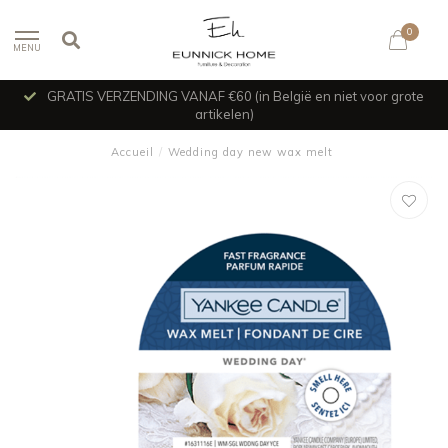
0
MENU
GRATIS VERZENDING VANAF €60 (in België en niet voor grote
artikelen)
Accueil
/
Wedding day new wax melt