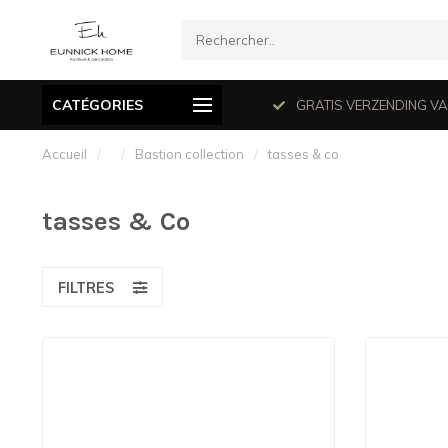
CATÉGORIES
mé le dimanche en juillet et août.
GRATIS VERZENDING VANAF
Accueil
/
/
Bastion collection
/
tasses & co
tasses & Co
FILTRES