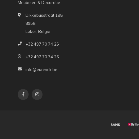
Meubelen & Decoratie
Dikkebusstraat 188
8958
Loker, België
+32 497 70 74 26
+32 497 70 74 26
info@eunnick.be