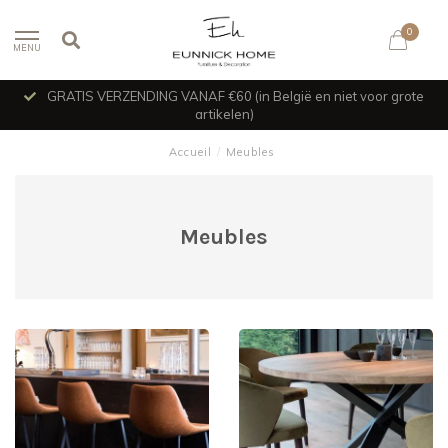
0
MENU
GRATIS VERZENDING VANAF €60 (in België en niet voor grote
artikelen)
Accueil
/
Meubles
Meubles