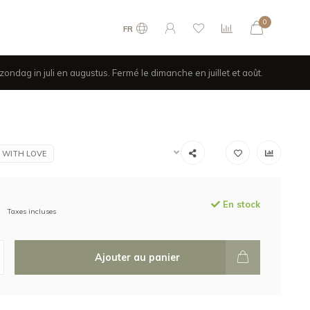
0
FR
ondag in juli en augustus. Fermé le dimanche en juillet et août.
 WITH LOVE
En stock
Taxes incluses
Ajouter au panier