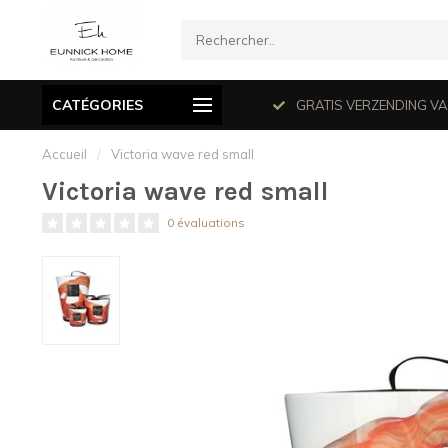
CATÉGORIES
mé le dimanche en juillet et août.
GRATIS VERZENDING VANAF
Accueil
/
Victoria wave red small
Victoria wave red small
0 évaluations