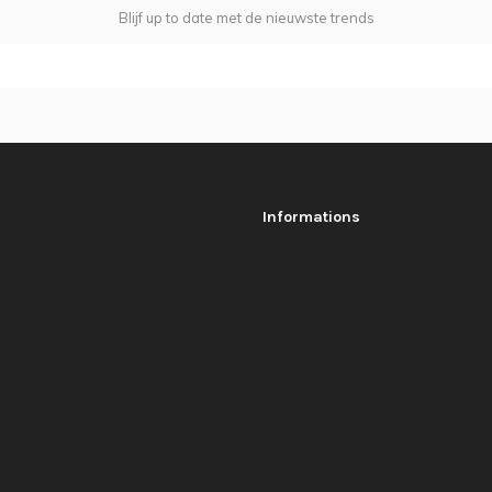
Blijf up to date met de nieuwste trends
Informations