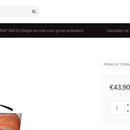
 €60 (in België en niet voor grote artikelen)
Gesloten op z
FROM VICTORIA
€43,90