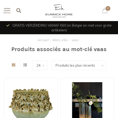
0
MENU
GRATIS VERZENDING VANAF €60 (in België en niet voor grote
artikelen)
Accueil
/
Mots-clés
/
vaas
Produits associés au mot-clé vaas