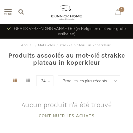
0
MENU
GRATIS VERZENDING VANAF €60 (in België en niet voor grote
artikelen)
Accueil
/
Mots-clés
/
strakke plateau in koperkleur
Produits associés au mot-clé strakke
plateau in koperkleur
Aucun produit n'a été trouvé
CONTINUER LES ACHATS