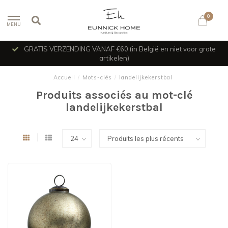
0
MENU
GRATIS VERZENDING VANAF €60 (in België en niet voor grote
artikelen)
Accueil
/
Mots-clés
/
landelijkekerstbal
Produits associés au mot-clé
landelijkekerstbal