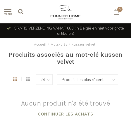
0
MENU
GRATIS VERZENDING VANAF €60 (in België en niet voor grote
artikelen)
Accueil
/
Mots-clés
/
kussen velvet
Produits associés au mot-clé kussen
velvet
Aucun produit n'a été trouvé
CONTINUER LES ACHATS