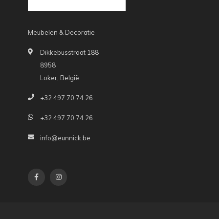
Meubelen & Decoratie
Dikkebusstraat 188
8958
Loker, België
+32 497 70 74 26
+32 497 70 74 26
info@eunnick.be