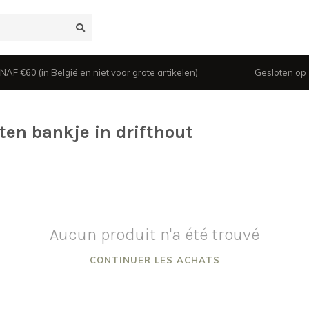
 €60 (in België en niet voor grote artikelen)
Gesloten op z
ten bankje in drifthout
Aucun produit n'a été trouvé
CONTINUER LES ACHATS