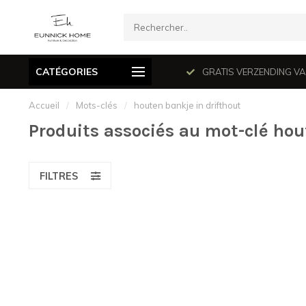
CATÉGORIES
mé le dimanche en juillet et août.
GRATIS VERZENDING VANAF
Accueil
/
Mots-clés
/
houten bankje in drifthout
Produits associés au mot-clé hou
FILTRES