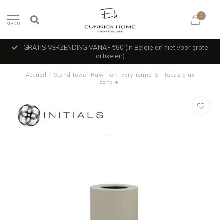
0
MENU
GRATIS VERZENDING VANAF €60 (in België en niet voor grote
artikelen)
Accueil
/
Stand tower Raw iron ivory round S - topaz glas
candle