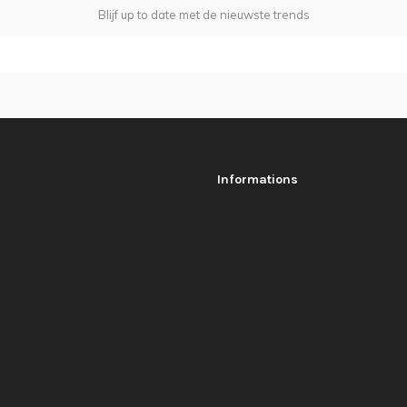
Blijf up to date met de nieuwste trends
Informations