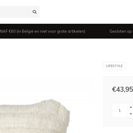
 €60 (in België en niet voor grote artikelen)
Gesloten op z
LIFESTYLE
€43,95