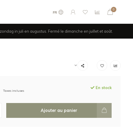
0
FR
ondag in juli en augustus. Fermé le dimanche en juillet et août.
En stock
Taxes incluses
Ajouter au panier