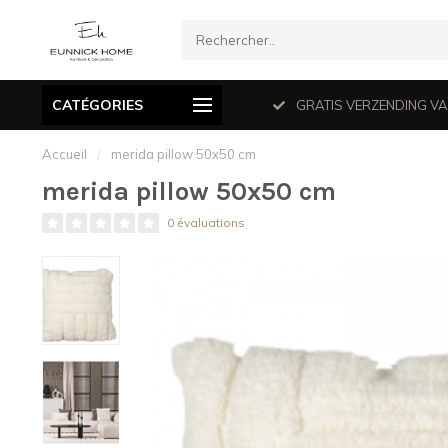
CATÉGORIES
mé le dimanche en juillet et août.
GRATIS VERZENDING VANAF
Accueil
/
merida pillow 50x50 cm
merida pillow 50x50 cm
0 évaluations