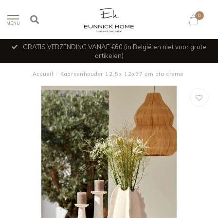
0
MENU
GRATIS VERZENDING VANAF €60 (in België en niet voor grote
artikelen)
Accueil
/
Kaarsenhouder 12,5x 12x37 cm ota creme