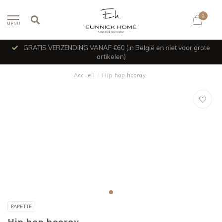
0
MENU
GRATIS VERZENDING VANAF €60 (in België en niet voor grote
artikelen)
Accueil
/
Hip hop hooray
PAPETTE