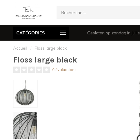
CATÉGORIES
ë en niet voor grote artikelen)
Gesloten op zondag in juli e
Accueil
/
Floss large black
Floss large black
0 évaluations