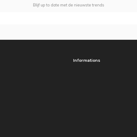
Blijf up to date met de nieuwste trends
Informations