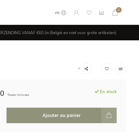
0
FR
ZENDING VANAF €60 (in België en niet voor grote artikelen)
00
En stock
Taxes incluses
Ajouter au panier