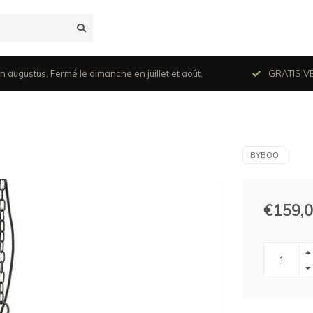
n augustus. Fermé le dimanche en juillet et août.
GRATIS VER
BYBOO
€159,