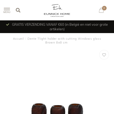
0
MENU
GRATIS VERZENDING VANAF €60 (in België en niet voor grote
artikelen)
Accueil
/
Dente Tlight holder with cutting Windows glass
Brown 8x8 cm