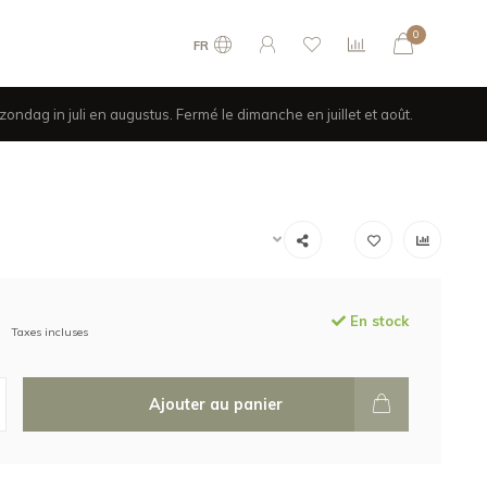
0
FR
ondag in juli en augustus. Fermé le dimanche en juillet et août.
En stock
Taxes incluses
Ajouter au panier