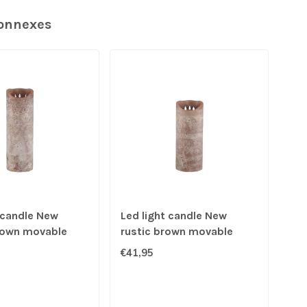
connexes
 candle New
Led light candle New
Bow
rown movable
rustic brown movable
ind
flame M
WI
€41,95
€99