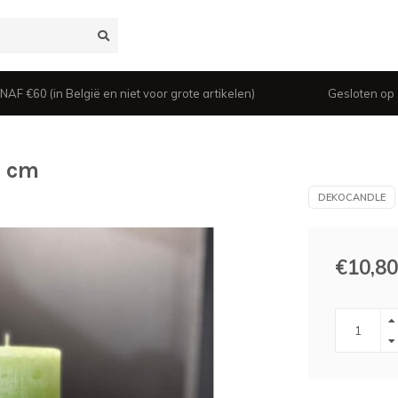
 €60 (in België en niet voor grote artikelen)
Gesloten op z
0 cm
DEKOCANDLE
€10,80