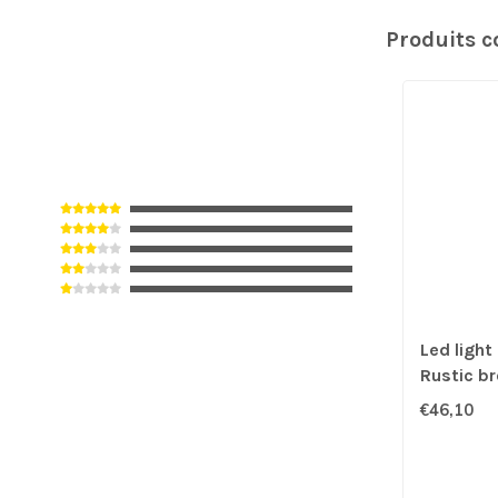
Produits 
Led light
Rustic b
flame L
€46,10