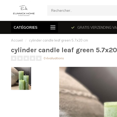
CATÉGORIES
mé le dimanche en juillet et août.
GRATIS VERZENDING VANAF
Accueil
/
cylinder candle leaf green 5.7x20 cm
cylinder candle leaf green 5.7x2
0 évaluations