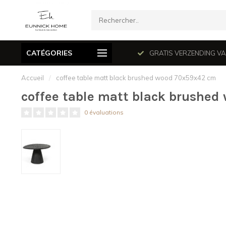
CATÉGORIES
mé le dimanche en juillet et août.
GRATIS VERZENDING VANAF
Accueil
/
coffee table matt black brushed wood 70x59x42 cm
coffee table matt black brushe
0 évaluations