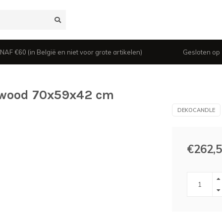
 €60 (in België en niet voor grote artikelen)
Gesloten op z
d wood 70x59x42 cm
DEKOCANDLE
€262,