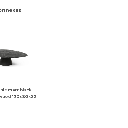
connexes
able matt black
 wood 120x80x32