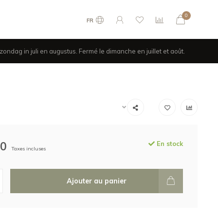
0
FR
ondag in juli en augustus. Fermé le dimanche en juillet et août.
50
En stock
Taxes incluses
Ajouter au panier