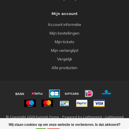
Mijn account
Account informatie
Mijn bestellingen
Mijn tickets
Mijn verlanglijst
Vergelijk
Alle producten
© Copyright 2026 Eunnick Home - Powered by
Lightspeed
-
Lightspeed
design
by
Dyvelopment
Wij slaan cookies op om onze website te verbeteren. Is dat akkoord?
FILTERS