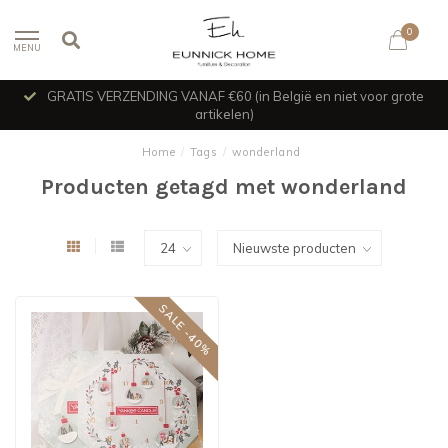
0
MENU
GRATIS VERZENDING VANAF €60 (in België en niet voor grote
artikelen)
Home
/
Tags
/
wonderland
Producten getagd met wonderland
SALE -40%