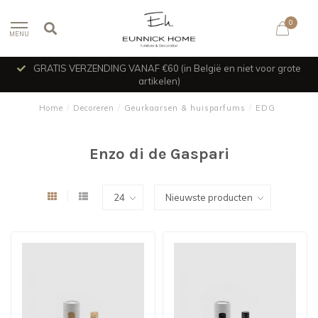
0
MENU
GRATIS VERZENDING VANAF €60 (in België en niet voor grote
artikelen)
Home
/
Decoreren
/
Geurkaarsen & huisparfums
/
EDG
Enzo di de Gaspari