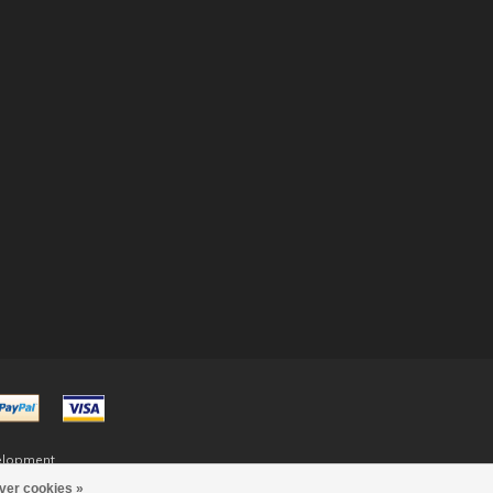
elopment
ver cookies »