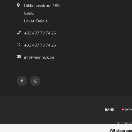
Dikkebusstraat 188
8958
Loker, België
+32 497 70 74 26
+32 497 70 74 26
info@eunnick.be
© Copyr
Wij slaan co