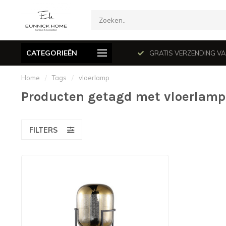
CATEGORIEËN
mé le dimanche en juillet et août.
GRATIS VERZENDING VANAF
Home
/
Tags
/
vloerlamp
Producten getagd met vloerlamp
FILTERS