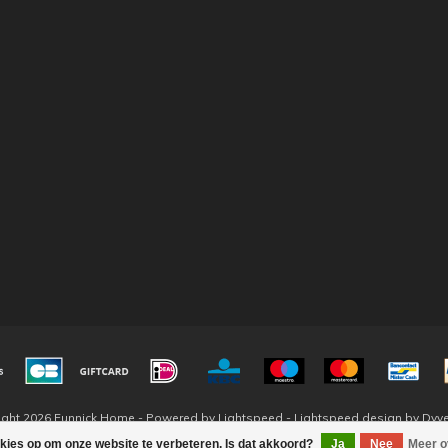
ight 2026 Eunnick Home - Powered by
Lightspeed
-
Lightspeed design
by
Dyv
okies op om onze website te verbeteren. Is dat akkoord?
Ja
Nee
Meer o