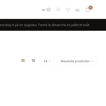
0
NL
ondag in juli en augustus. Fermé le dimanche en juillet et août.