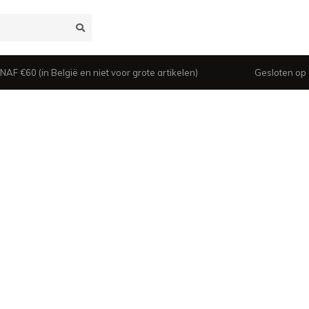
 €60 (in België en niet voor grote artikelen)
Gesloten op z