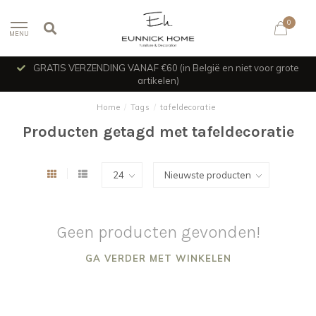
0
MENU
GRATIS VERZENDING VANAF €60 (in België en niet voor grote
artikelen)
Home
/
Tags
/
tafeldecoratie
Producten getagd met tafeldecoratie
Geen producten gevonden!
GA VERDER MET WINKELEN