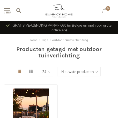
0
MENU
GRATIS VERZENDING VANAF €60 (in België en niet voor grote
artikelen)
Home
/
Tags
/
outdoor tuinverlichting
Producten getagd met outdoor
tuinverlichting