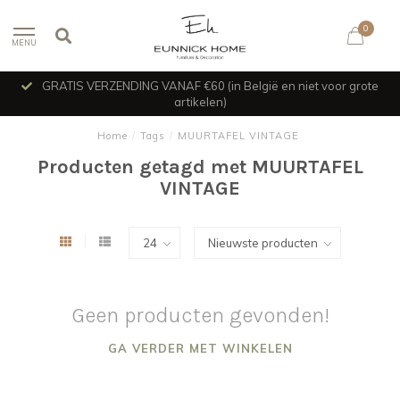
0
MENU
GRATIS VERZENDING VANAF €60 (in België en niet voor grote
artikelen)
Home
/
Tags
/
MUURTAFEL VINTAGE
Producten getagd met MUURTAFEL
VINTAGE
Geen producten gevonden!
GA VERDER MET WINKELEN