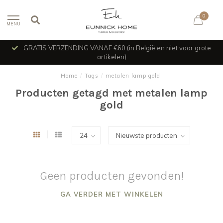
0
MENU
GRATIS VERZENDING VANAF €60 (in België en niet voor grote
artikelen)
Home
/
Tags
/
metalen lamp gold
Producten getagd met metalen lamp
gold
Geen producten gevonden!
GA VERDER MET WINKELEN