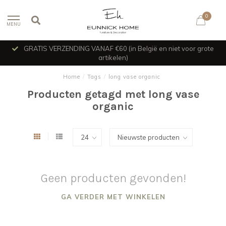
0
MENU
GRATIS VERZENDING VANAF €60 (in België en niet voor grote
artikelen)
Home
/
Tags
/
long vase organic
Producten getagd met long vase
organic
Geen producten gevonden!
GA VERDER MET WINKELEN