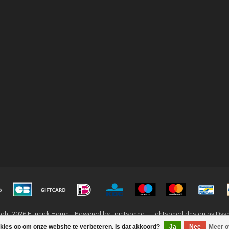
ight 2026 Eunnick Home - Powered by
Lightspeed
-
Lightspeed design
by
Dyv
okies op om onze website te verbeteren. Is dat akkoord?
Ja
Nee
Meer o