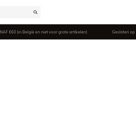
 €60 (in België en niet voor grote artikelen)
Gesloten op z