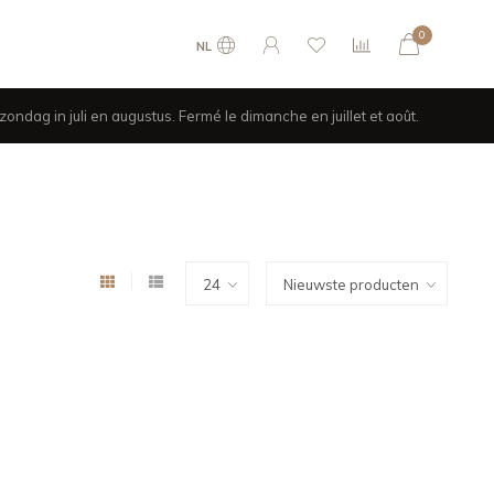
0
NL
ondag in juli en augustus. Fermé le dimanche en juillet et août.