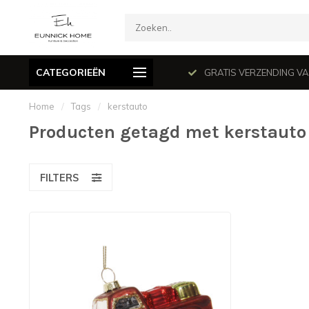
CATEGORIEËN
mé le dimanche en juillet et août.
GRATIS VERZENDING VANAF
Home
/
Tags
/
kerstauto
Producten getagd met kerstauto
FILTERS