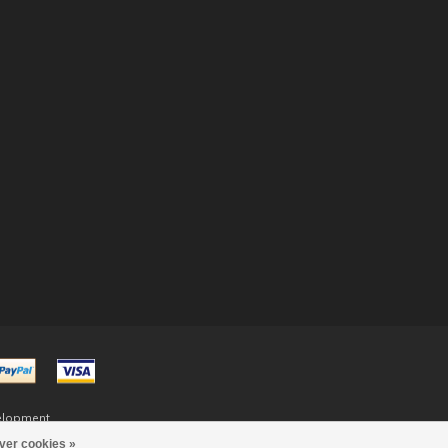
elopment
ver cookies »