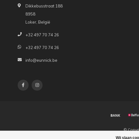
Dikkebusstraat 188
8958
Loker, België
+32 497 70 74 26
+32 497 70 74 26
info@eunnick.be
© Copyr
Wij slaan co