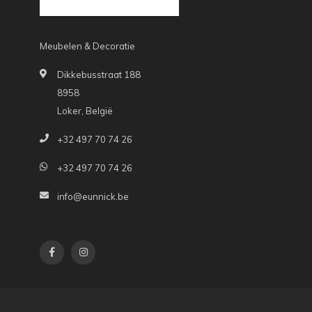
Meubelen & Decoratie
Dikkebusstraat 188
8958
Loker, België
+32 497 70 74 26
+32 497 70 74 26
info@eunnick.be