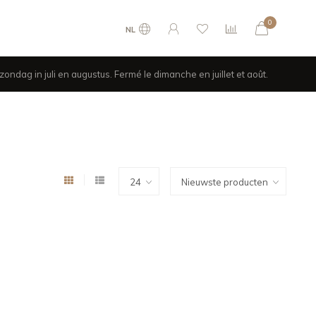
0
NL
ondag in juli en augustus. Fermé le dimanche en juillet et août.