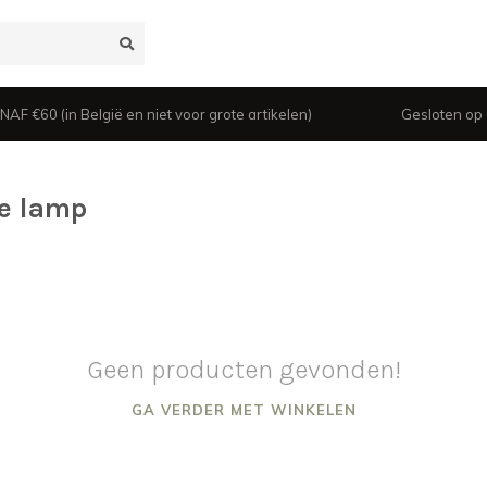
 €60 (in België en niet voor grote artikelen)
Gesloten op z
le lamp
Geen producten gevonden!
GA VERDER MET WINKELEN