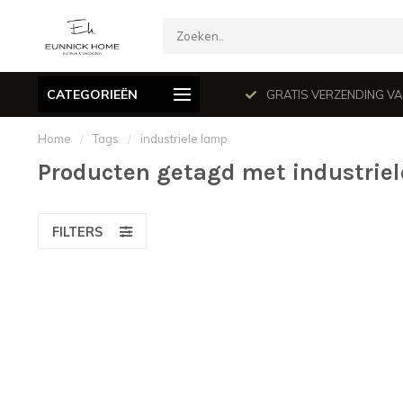
CATEGORIEËN
mé le dimanche en juillet et août.
GRATIS VERZENDING VANAF
Home
/
Tags
/
industriele lamp
Producten getagd met industrie
FILTERS