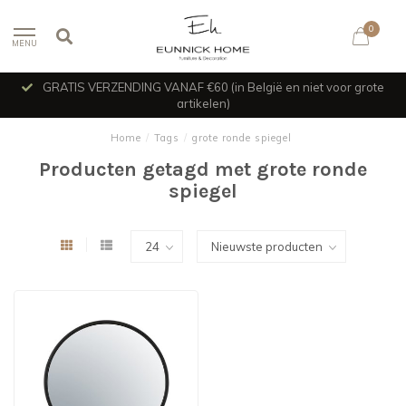
0
MENU
GRATIS VERZENDING VANAF €60 (in België en niet voor grote
artikelen)
Home
/
Tags
/
grote ronde spiegel
Producten getagd met grote ronde
spiegel