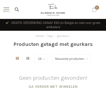
0
MENU
GRATIS VERZENDING VANAF €60 (in België en niet voor grote
artikelen)
Home
/
Tags
/
geurkars
Producten getagd met geurkars
Geen producten gevonden!
GA VERDER MET WINKELEN