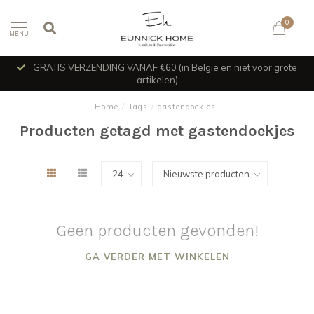
0
MENU
GRATIS VERZENDING VANAF €60 (in België en niet voor grote
artikelen)
Home
/
Tags
/
gastendoekjes
Producten getagd met gastendoekjes
Geen producten gevonden!
GA VERDER MET WINKELEN