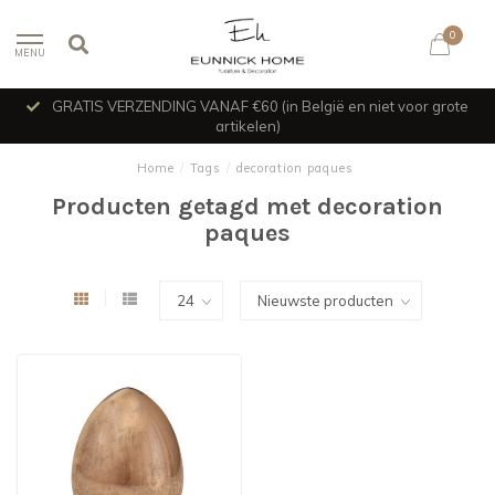
0
MENU
GRATIS VERZENDING VANAF €60 (in België en niet voor grote
artikelen)
Home
/
Tags
/
decoration paques
Producten getagd met decoration
paques