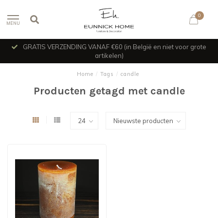
0
MENU
GRATIS VERZENDING VANAF €60 (in België en niet voor grote
artikelen)
Home
/
Tags
/
candle
Producten getagd met candle