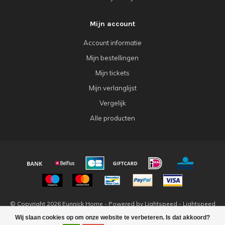
Mijn account
Account informatie
Mijn bestellingen
Mijn tickets
Mijn verlanglijst
Vergelijk
Alle producten
© Copyright 2026 Eunnick Home - Powered by
Lightspeed
-
Lightspeed
design
by
Dyvelopment
Wij slaan cookies op om onze website te verbeteren. Is dat akkoord?
FILTERS