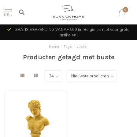
0
MENU
GRATIS VERZENDING VANAF €60 (in België en niet voor grote
artikelen)
Home
/
Tags
/
buste
Producten getagd met buste