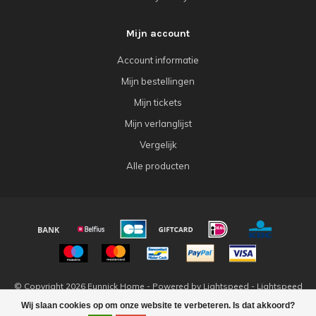
Mijn account
Account informatie
Mijn bestellingen
Mijn tickets
Mijn verlanglijst
Vergelijk
Alle producten
© Copyright 2026 Eunnick Home - Powered by
Lightspeed
-
Lightspeed
design
by
Dyvelopment
Wij slaan cookies op om onze website te verbeteren. Is dat akkoord?
FILTERS