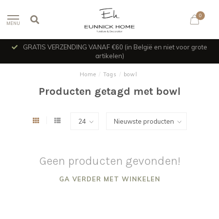
0
MENU
GRATIS VERZENDING VANAF €60 (in België en niet voor grote
artikelen)
Home
/
Tags
/
bowl
Producten getagd met bowl
Geen producten gevonden!
GA VERDER MET WINKELEN