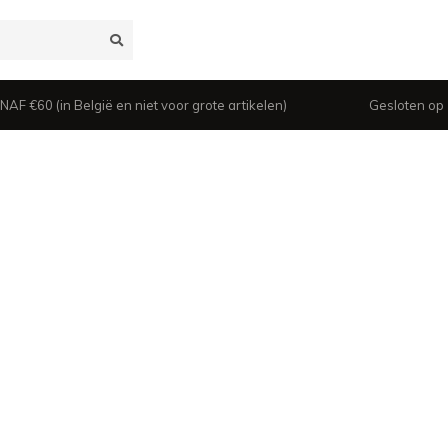
 €60 (in België en niet voor grote artikelen)
Gesloten op z