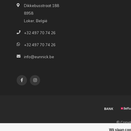
Dikkebusstraat 188
8958
Loker, België
+32 497 70 74 26
+32 497 70 74 26
info@eunnick.be
© Copyr
Wij slaan co