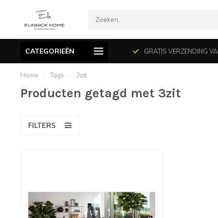
CATEGORIEËN
mé le dimanche en juillet et août.
GRATIS VERZENDING VANAF
Home
/
Tags
/
3zit
Producten getagd met 3zit
FILTERS