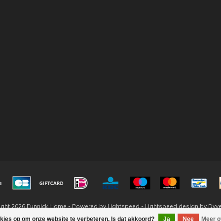
ight 2026 Eunnick Home - Powered by
Lightspeed
-
Lightspeed design
by
Dyv
okies op om onze website te verbeteren. Is dat akkoord?
Ja
Nee
Meer o