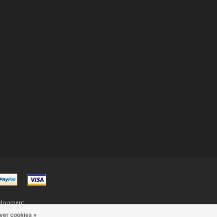
elopment
ver cookies »