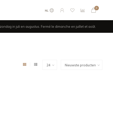
0
NL
ondag in juli en augustus. Fermé le dimanche en juillet et août.