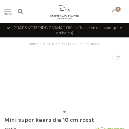
0
MENU
GRATIS VERZENDING VANAF €60 (in België en niet voor grote
artikelen)
Home
/
Mini super kaars dia 10 cm roest
Mini super kaars dia 10 cm roest
Op voorraad