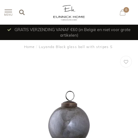
0
MENU
GRATIS VERZENDING VANAF €60 (in België en niet voor grote
artikelen)
Home
/
Luyanda Black glass ball with stripes S