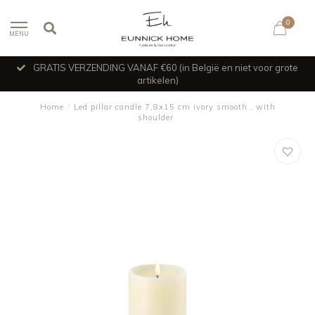
0
MENU
GRATIS VERZENDING VANAF €60 (in België en niet voor grote
artikelen)
Home
/
Led pillar candle 7,8x15 cm ivory smooth , with
shoulder