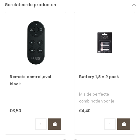
Gerelateerde producten
Remote control,oval
Battery 1,5 v 2 pack
black
Mis de perfecte
combinatie voor je
kaarsaankoop niet!
€6,50
€4,40
C Batterij, 1,5 V, 6700..