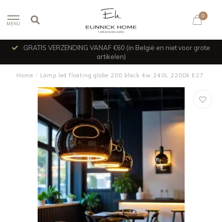
0
MENU
GRATIS VERZENDING VANAF €60 (in België en niet voor grote
artikelen)
Home
/
Lamp led floating globe 200 black 4w 240L 2200k E27