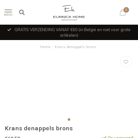
0
MENU
GRATIS VERZENDING VANAF €60 (in België en niet voor grote
artikelen)
Home
/
Krans denappels brons
Krans denappels brons
Op voorraad