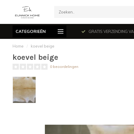
CATEGORIEËN
mé le dimanche en juillet et août.
GRATIS VERZENDING VANAF
Home
/
koevel beige
koevel beige
0 beoordelingen