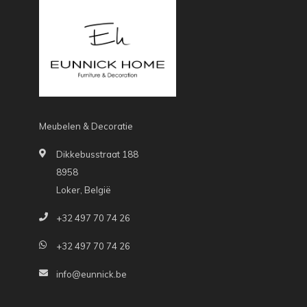
Meubelen & Decoratie
Dikkebusstraat 188
8958
Loker, België
+32 497 70 74 26
+32 497 70 74 26
info@eunnick.be