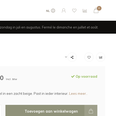
0
NL
ondag in juli en augustus. Fermé le dimanche en juillet et août.
00
Op voorraad
Incl. btw
 in een zacht beige. Past in ieder interieur.
Lees meer..
Toevoegen aan winkelwagen