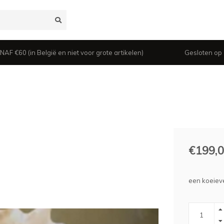
 €60 (in België en niet voor grote artikelen)
Gesloten op z
€199,
een koeievel