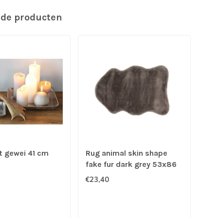
rde producten
 gewei 41 cm
Rug animal skin shape
Kat
fake fur dark grey 53x86
€23,40
€24
schi