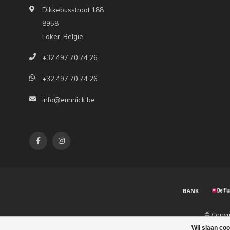
Dikkebusstraat 188
8958
Loker, België
+32 497 70 74 26
+32 497 70 74 26
info@eunnick.be
© Copyr
Wij slaan co