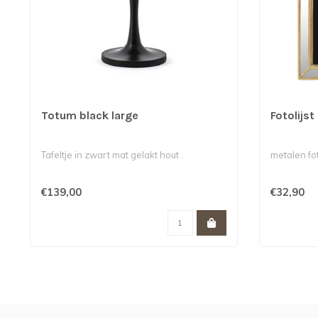
Totum black large
Fotolijs
Tafeltje in zwart mat gelakt hout .
metalen fot
€139,00
€32,90