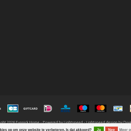
ight 2026 Eunnick Home - Powered by
Lightspeed
-
Lightspeed design
by
Dyv
okies op om onze website te verbeteren. Is dat akkoord?
Ja
Nee
Meer o