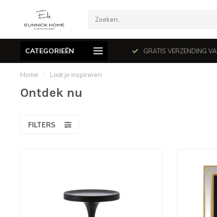
CATEGORIEËN
mé le dimanche en juillet et août.
GRATIS VERZENDING VANAF
Home
/
Laat je inspireren
Ontdek nu
FILTERS