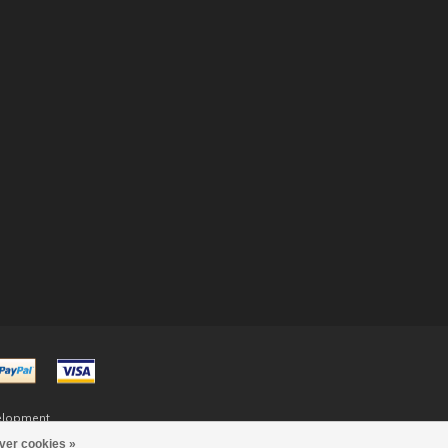
elopment
ver cookies »