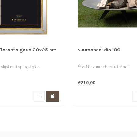
t Toronto goud 20x25 cm
vuurschaal dia 100
olijst met spiegelglas
Sterkte vuurschaal uit staal.
€210,00