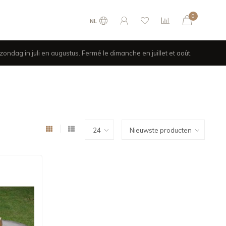
0
NL
ondag in juli en augustus. Fermé le dimanche en juillet et août.