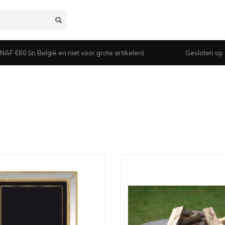
 €60 (in België en niet voor grote artikelen)
Gesloten op z