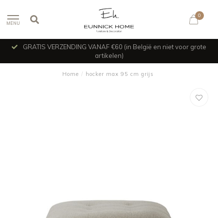
0
MENU
GRATIS VERZENDING VANAF €60 (in België en niet voor grote
artikelen)
Home
/
hocker max 95 cm grijs