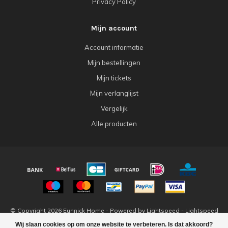
Privacy Policy
Mijn account
Account informatie
Mijn bestellingen
Mijn tickets
Mijn verlanglijst
Vergelijk
Alle producten
© Copyright 2026 Eunnick Home - Powered by
Lightspeed
-
Lightspeed
design
by
Dyvelopment
Wij slaan cookies op om onze website te verbeteren. Is dat akkoord?