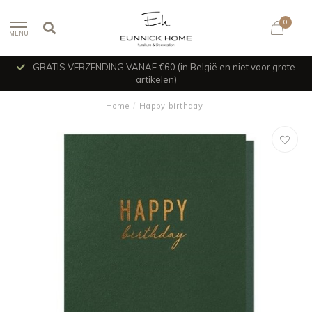
0
MENU
GRATIS VERZENDING VANAF €60 (in België en niet voor grote
artikelen)
Home
/
Happy birthday