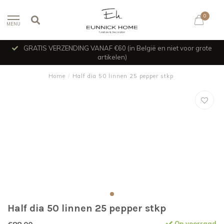
0
MENU
GRATIS VERZENDING VANAF €60 (in België en niet voor grote
artikelen)
Home
/
Half dia 50 linnen 25 pepper stkp
Half dia 50 linnen 25 pepper stkp
Op voorraad