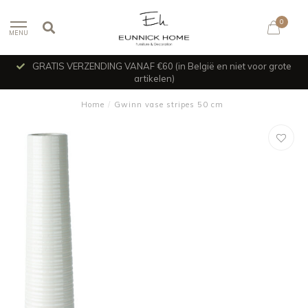
0
MENU
GRATIS VERZENDING VANAF €60 (in België en niet voor grote
artikelen)
Home
/
Gwinn vase stripes 50 cm