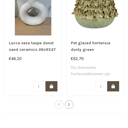
Lucca vase taupe donut
Pot glazed hortensia
sand ceramics 26x9X27
dusty green
cm
€46,20
€62,70
De charmante
hortensiabloemen zijn
zorgvuldig één voor één a..