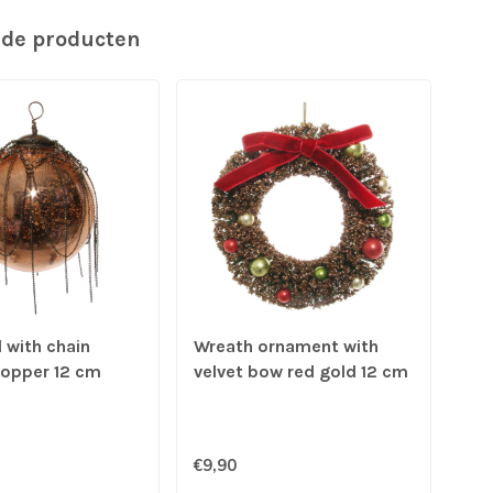
rde producten
l with chain
Wreath ornament with
fea
copper 12 cm
velvet bow red gold 12 cm
16
€9,90
€8,