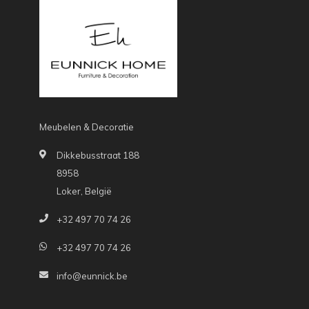
Meubelen & Decoratie
Dikkebusstraat 188
8958
Loker, België
+32 497 70 74 26
+32 497 70 74 26
info@eunnick.be