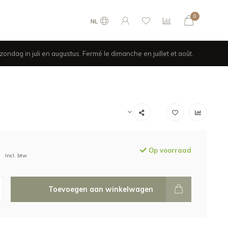
0
NL
ondag in juli en augustus. Fermé le dimanche en juillet et août.
Op voorraad
Incl. btw
Toevoegen aan winkelwagen