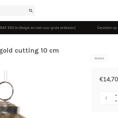
 €60 (in België en niet voor grote artikelen)
Gesloten op z
 gold cutting 10 cm
SHISHI
€14,70