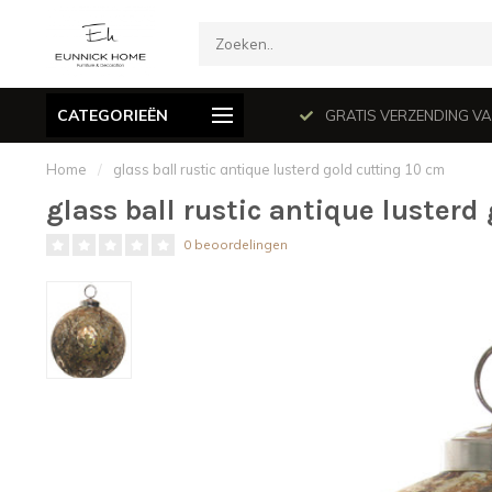
CATEGORIEËN
mé le dimanche en juillet et août.
GRATIS VERZENDING VANAF
Home
/
glass ball rustic antique lusterd gold cutting 10 cm
glass ball rustic antique lusterd
0 beoordelingen