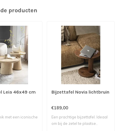
rde producten
el Leia 46x49 cm
Bijzettafel Novia lichtbruin
sal
cm 
€189,00
€83
eik met een iconische
Een prachtige bijzettafel. Ideaal
om bij de zetel te plaatse..