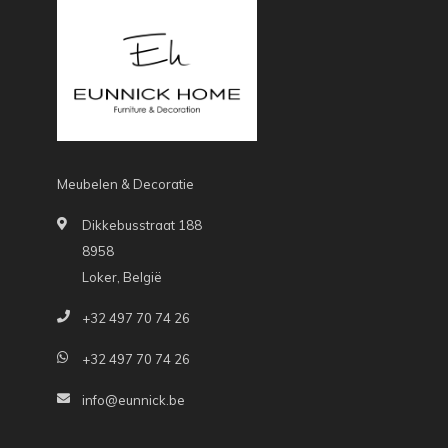
Meubelen & Decoratie
Dikkebusstraat 188
8958
Loker, België
+32 497 70 74 26
+32 497 70 74 26
info@eunnick.be