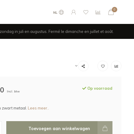
0
NL
ondag in juli en augustus. Fermé le dimanche en juillet et août.
00
Op voorraad
Incl. btw
in zwart metaal.
Lees meer..
Toevoegen aan winkelwagen