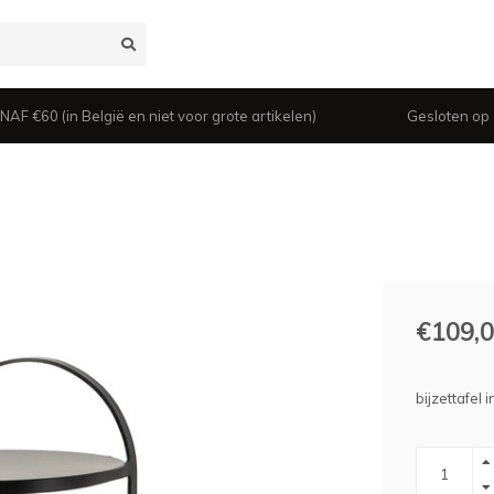
 €60 (in België en niet voor grote artikelen)
Gesloten op z
€109,
bijzettafel 