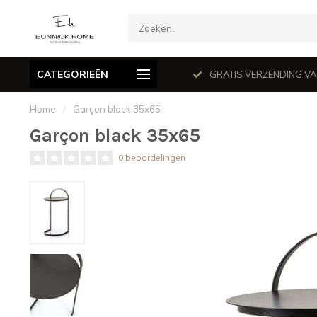
CATEGORIEËN
mé le dimanche en juillet et août.
GRATIS VERZENDING VANAF
Home
/
Garçon black 35x65
Garçon black 35x65
0 beoordelingen