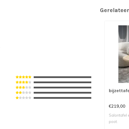
Gerelatee
k
bijzettaf
€219,00
Salontafel 
poot.