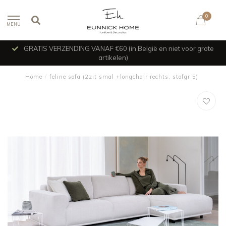
0
MENU
GRATIS VERZENDING VANAF €60 (in België en niet voor grote
artikelen)
Home
/
feline sofa (2zit smal +longchair rechts, stofgr 5)