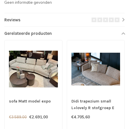
Geen informatie gevonden
Reviews
Gerelateerde producten
sofa Matt model expo
Didi trapezium small
L+lovely R stofgroep E
€2.691,00
€4.705,60
€3.589,00