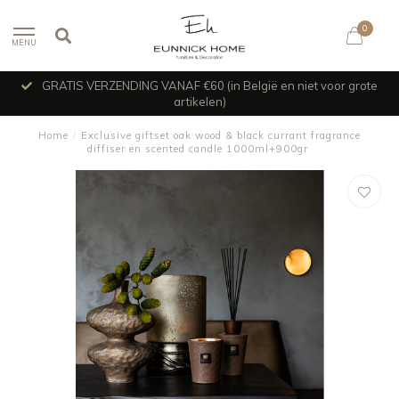
0
MENU
GRATIS VERZENDING VANAF €60 (in België en niet voor grote
artikelen)
Home
/
Exclusive giftset oak wood & black currant fragrance
diffiser en scented candle 1000ml+900gr